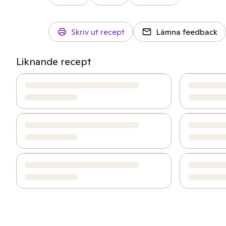
Skriv ut recept
Lämna feedback
Liknande recept