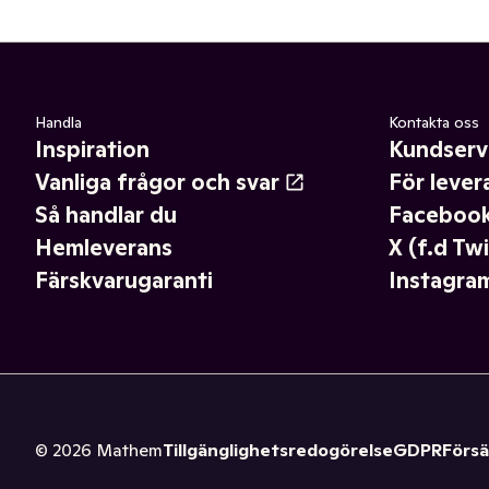
Handla
Kontakta oss
Inspiration
Kundserv
Vanliga frågor och svar
För lever
Så handlar du
Faceboo
Hemleverans
X (f.d Twi
Färskvarugaranti
Instagra
©
2026
Mathem
Tillgänglighetsredogörelse
GDPR
Försä