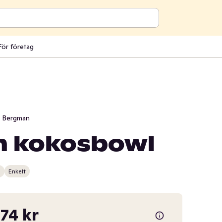
För företag
i Bergman
h kokosbowl
n
Enkelt
,74 kr