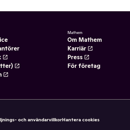
Mathem
ice
Om Mathem
antörer
Karriär
k
Press
tter)
För företag
m
ljnings- och användarvillkor
Hantera cookies