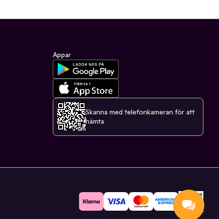
Appar
Skanna med telefonkameran för att
hämta