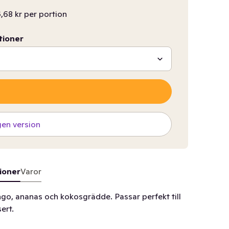
,68 kr per portion
tioner
gen version
ioner
Varor
o, ananas och kokosgrädde. Passar perfekt till
ert.