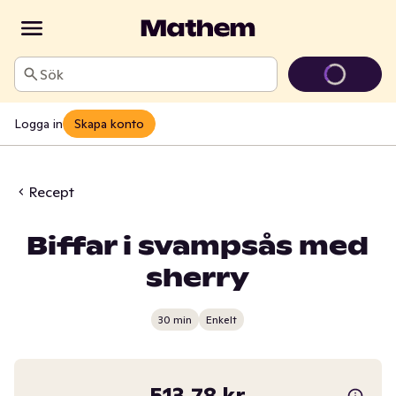
Sök
Logga in
Skapa konto
Recept
Biffar i svampsås med
sherry
30 min
Enkelt
513,78 kr