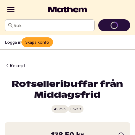
Sök
Logga in
Skapa konto
Recept
Rotselleribuffar från
Middagsfrid
45 min
Enkelt
178,50 kr