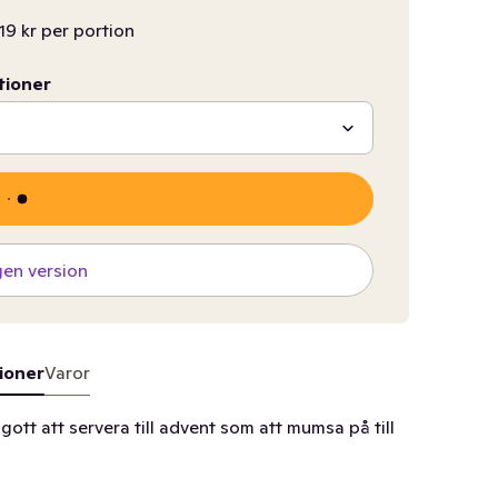
19 kr per portion
tioner
gen version
ioner
Varor
a gott att servera till advent som att mumsa på till