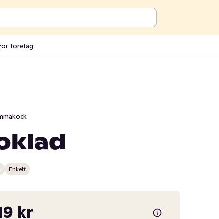
För företag
mmakock
oklad
n
Enkelt
19 kr