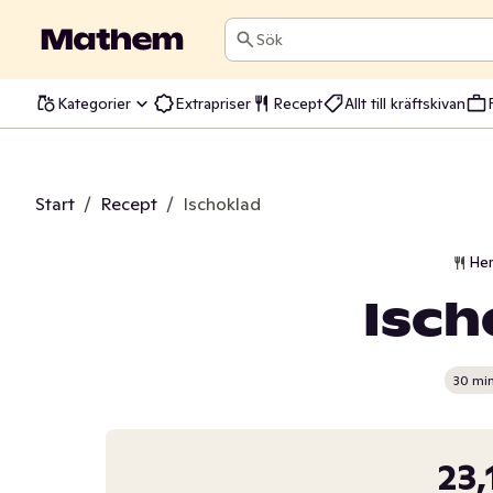
Sök
Kategorier
Extrapriser
Recept
Allt till kräftskivan
Start
/
Recept
/
Ischoklad
He
Isch
30 mi
23,