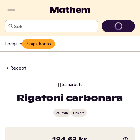
Sök
Logga in
Skapa konto
Recept
Samarbete
Rigatoni carbonara
20 min
Enkelt
184,63 kr