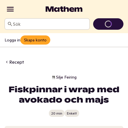
Sök
Logga in
Skapa konto
Recept
Silje Feiring
Fiskpinnar i wrap med
avokado och majs
20 min
Enkelt