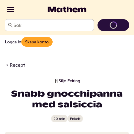
Sök
Logga in
Skapa konto
Recept
Silje Feiring
Snabb gnocchipanna
med salsiccia
20 min
Enkelt