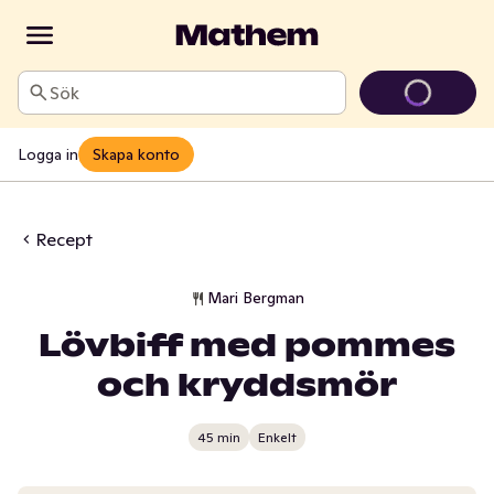
Sök
Logga in
Skapa konto
Recept
Mari Bergman
Lövbiff med pommes
och kryddsmör
45 min
Enkelt