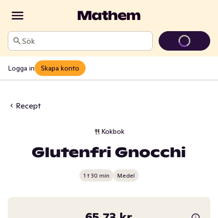
Sök
Logga in
Skapa konto
Recept
Kokbok
Glutenfri Gnocchi
1 t 30 min
Medel
65,73 kr