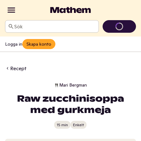
Sök
Logga in
Skapa konto
Recept
Mari Bergman
Raw zucchinisoppa
med gurkmeja
15 min
Enkelt