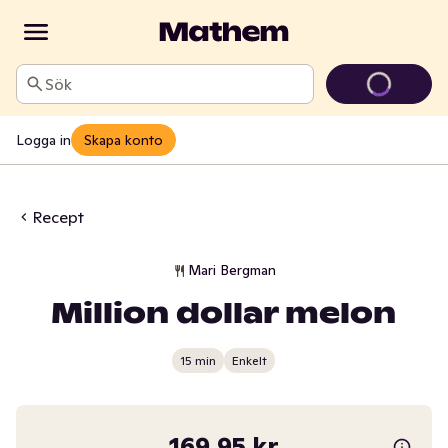
Sök
Logga in
Skapa konto
Recept
Mari Bergman
Million dollar melon
15 min
Enkelt
169,95 kr