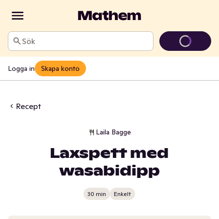
Sök
Logga in
Skapa konto
Recept
Laila Bagge
Laxspett med
wasabidipp
30 min
Enkelt