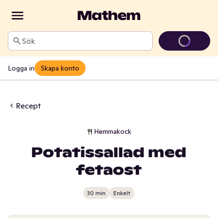
Sök
Logga in
Skapa konto
Recept
Hemmakock
Potatissallad med
fetaost
30 min
Enkelt