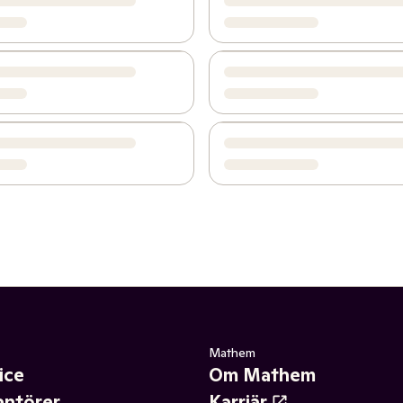
Mathem
ice
Om Mathem
antörer
Karriär