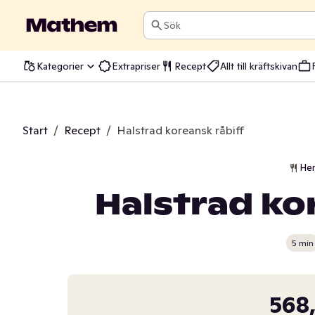
Sök
Kategorier
Extrapriser
Recept
Allt till kräftskivan
Start
/
Recept
/
Halstrad koreansk råbiff
He
Halstrad ko
5 min
568,