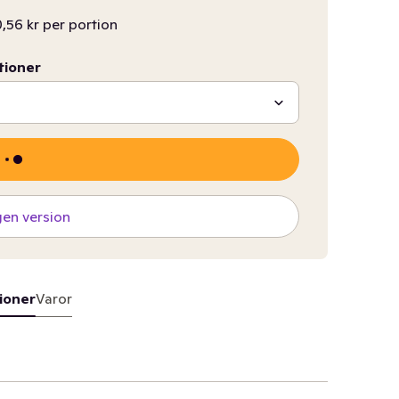
,56 kr per portion
tioner
gen version
ioner
Varor