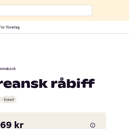
För företag
mmakock
reansk råbiff
Enkelt
69 kr