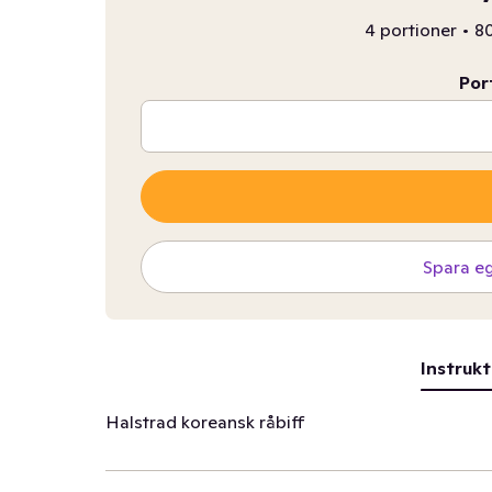
4 portioner
•
80
Por
Spara e
Instrukt
Halstrad koreansk råbiff