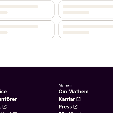
Mathem
ice
Om Mathem
antörer
Karriär
k
Press