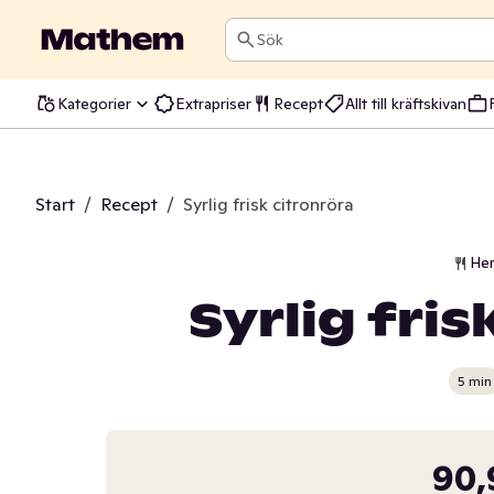
Sök
Kategorier
Extrapriser
Recept
Allt till kräftskivan
Start
/
Recept
/
Syrlig frisk citronröra
He
Syrlig fris
5 min
90,