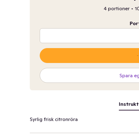
4 portioner
•
10
Por
Spara e
Instrukt
Syrlig frisk citronröra