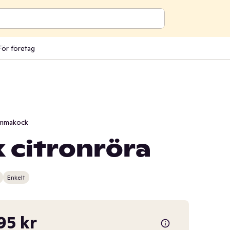
För företag
mmakock
k citronröra
Enkelt
95 kr