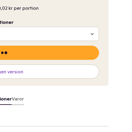
,02 kr per portion
tioner
gen version
ioner
Varor