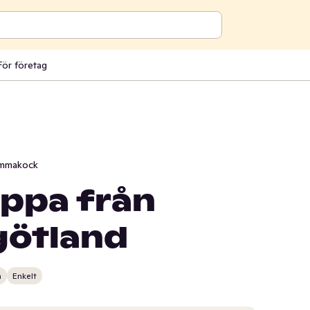
För företag
mmakock
ppa från
götland
n
Enkelt