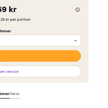
69 kr
,26 kr per portion
tioner
gen version
ioner
Varor