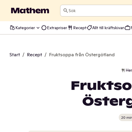
Sök
Kategorier
Extrapriser
Recept
Allt till kräftskivan
Start
/
Recept
/
Fruktsoppa från Östergötland
He
Fruktso
Öster
20 mi