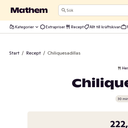
Sök
Kategorier
Extrapriser
Recept
Allt till kräftskivan
Start
/
Recept
/
Chiliquesadillas
He
Chiliqu
30 mi
222