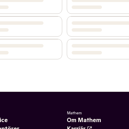
Mathem
ice
Om Mathem
antörer
Karriär