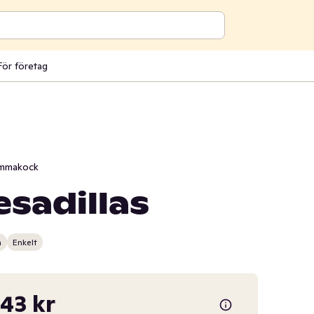
För företag
mmakock
esadillas
n
Enkelt
,43 kr