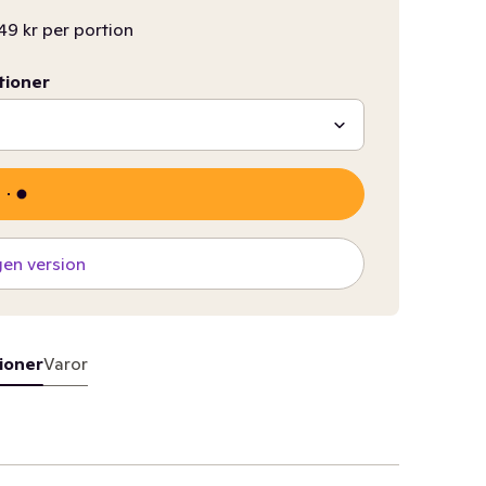
49 kr per portion
tioner
gen version
ioner
Varor