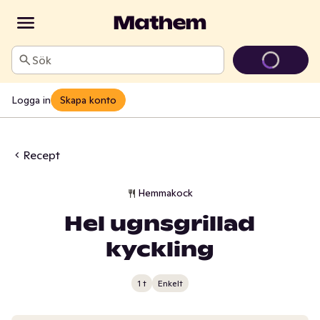
Sök
Logga in
Skapa konto
Recept
Hemmakock
Hel ugnsgrillad
kyckling
1 t
Enkelt