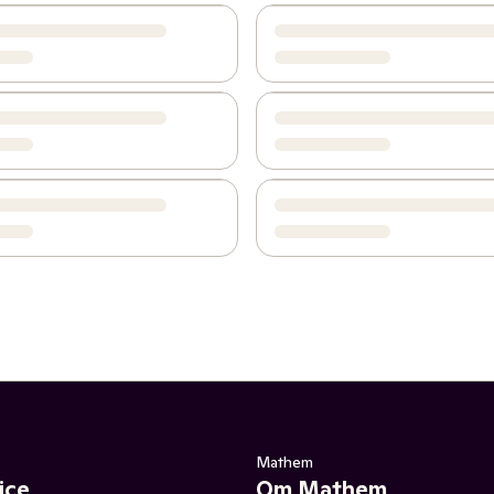
Mathem
ice
Om Mathem