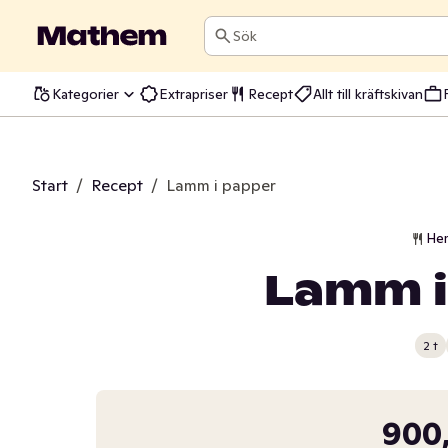
Sök
Kategorier
Extrapriser
Recept
Allt till kräftskivan
Start
/
Recept
/
Lamm i papper
He
Lamm i
2 t
900,