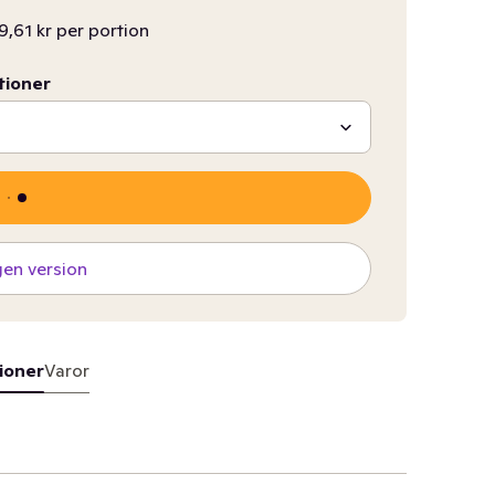
9,61 kr per portion
tioner
gen version
ioner
Varor