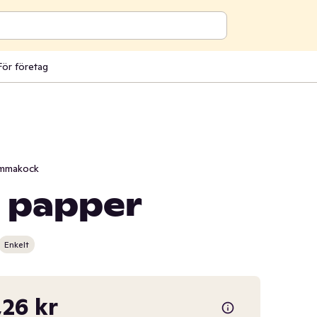
För företag
mmakock
 papper
Enkelt
26 kr