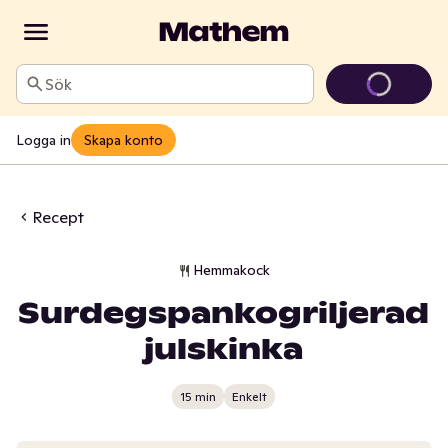
Sök
Logga in
Skapa konto
Recept
Hemmakock
Surdegspankogriljerad
julskinka
15 min
Enkelt