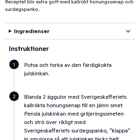
Receptet blir extra gott med kallrökt honungssenap och
surdegspanko.
Ingredienser
Instruktioner
1
Putsa och torka av den färdigkokta
julskinkan.
2
Blanda 2 äggulor med Sverigeskafferiets
kallrökta honungsenap till en jämn smet.
Pensla julskinkan med griljeringssmeten
och strö över rikligt med
Sverigeskafferiets surdegspanko, ”klappa”
in smulorna så att julskinkan täcks helt.