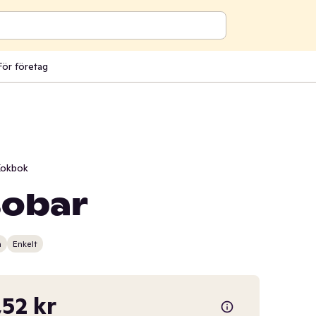
För företag
okbok
sobar
n
Enkelt
,52 kr