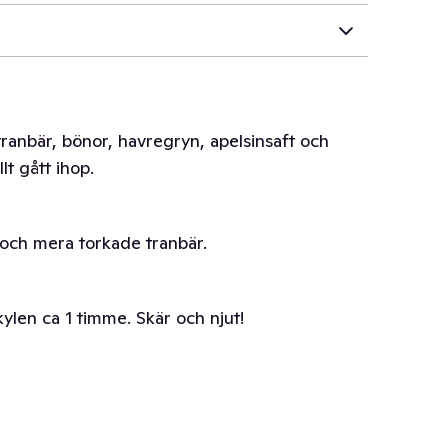
tranbär, bönor, havregryn, apelsinsaft och
lt gått ihop.
 och mera torkade tranbär.
 kylen ca 1 timme. Skär och njut!