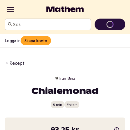
Sök
Logga in
Skapa konto
Recept
Iran Bina
Chialemonad
5 min
Enkelt
93,25 kr