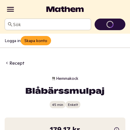
Sök
Logga in
Skapa konto
Recept
Hemmakock
Blåbärssmulpaj
45 min
Enkelt
179,17 kr