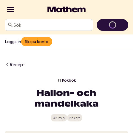
Sök
Logga in
Skapa konto
Recept
Kokbok
Hallon- och
mandelkaka
45 min
Enkelt