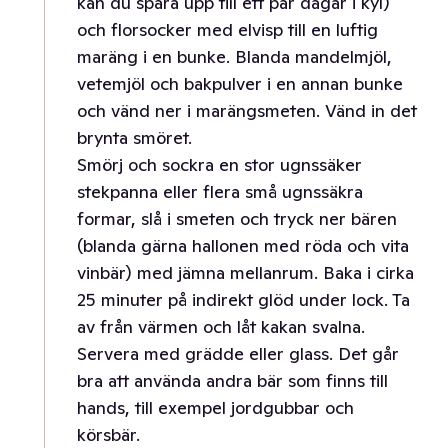
kan du spara upp till ett par dagar i kyl)
och florsocker med elvisp till en luftig
maräng i en bunke. Blanda mandelmjöl,
vetemjöl och bakpulver i en annan bunke
och vänd ner i marängsmeten. Vänd in det
brynta smöret.
Smörj och sockra en stor ugnssäker
stekpanna eller flera små ugnssäkra
formar, slå i smeten och tryck ner bären
(blanda gärna hallonen med röda och vita
vinbär) med jämna mellanrum. Baka i cirka
25 minuter på indirekt glöd under lock. Ta
av från värmen och låt kakan svalna.
Servera med grädde eller glass. Det går
bra att använda andra bär som finns till
hands, till exempel jordgubbar och
körsbär.