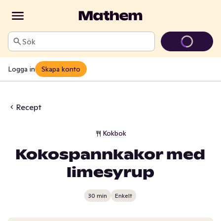
Sök
Logga in
Skapa konto
Recept
Kokbok
Kokospannkakor med
limesyrup
30 min
Enkelt