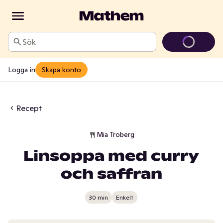
Sök
Logga in
Skapa konto
Recept
Mia Troberg
Linsoppa med curry
och saffran
30 min
Enkelt