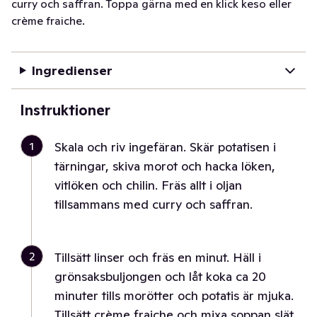
curry och saffran. Toppa gärna med en klick keso eller
crème fraiche.
Ingredienser
Instruktioner
1
Skala och riv ingefäran. Skär potatisen i
tärningar, skiva morot och hacka löken,
vitlöken och chilin. Fräs allt i oljan
tillsammans med curry och saffran.
2
Tillsätt linser och fräs en minut. Häll i
grönsaksbuljongen och låt koka ca 20
minuter tills morötter och potatis är mjuka.
Tillsätt crème fraiche och mixa soppan slät.