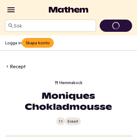
Sök
Logga in
Skapa konto
Recept
Hemmakock
Moniques
Chokladmousse
1 t
Enkelt