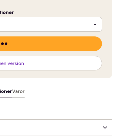
tioner
gen version
ioner
Varor