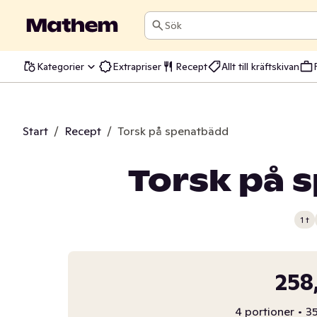
Sök
Kategorier
Extrapriser
Recept
Allt till kräftskivan
Start
/
Recept
/
Torsk på spenatbädd
Torsk på 
1 t
258
4 portioner
•
35