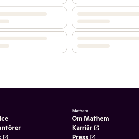
Mathem
ice
Om Mathem
antörer
Karriär
k
Press