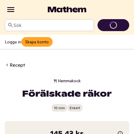
Sök
Logga in
Skapa konto
Recept
Hemmakock
Förälskade räkor
10 min
Enkelt
145,43 kr