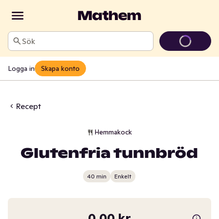
Sök
Logga in
Skapa konto
Recept
Hemmakock
Glutenfria tunnbröd
40 min
Enkelt
0,00 kr