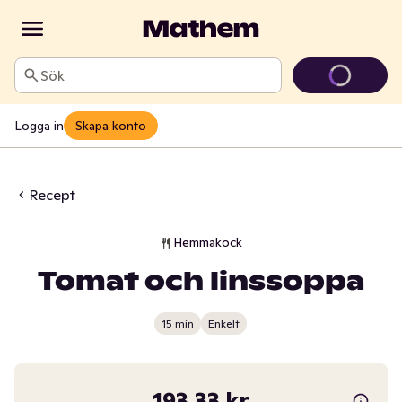
Sök
Logga in
Skapa konto
Recept
Hemmakock
Tomat och linssoppa
15 min
Enkelt
193,33 kr