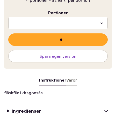
4 portioner
•
82,98 kr per portion
Portioner
Spara egen version
Instruktioner
Varor
fläskfile i dragonsås
Ingredienser