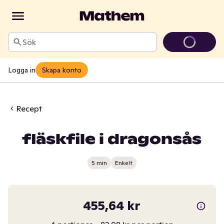
Sök
Logga in
Skapa konto
Recept
fläskfile i dragonsås
5 min
Enkelt
455,64 kr