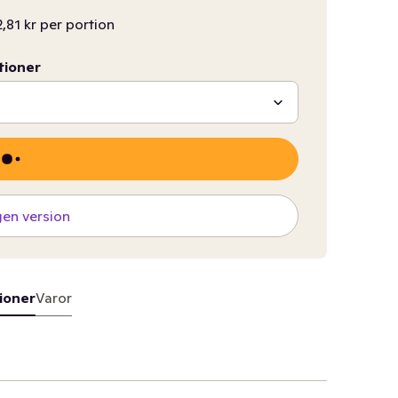
2,81 kr per portion
tioner
gen version
ioner
Varor