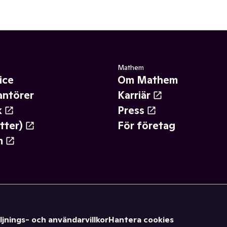
Mathem
ice
Om Mathem
antörer
Karriär
k
Press
tter)
För företag
m
ljnings- och användarvillkor
Hantera cookies