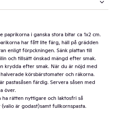
re paprikorna i ganska stora bitar ca 1x2 cm.
arikorna har fått lite färg, häll på grädden
n enligt förpckningen. Sänk plattan till
lin och tillsätt önskad mängd efter smak.
ion krydda efter smak. När du är nöjd med
g halverade körsbärstomater och räkorna.
är pastasåsen färdig. Servera såsen med
a över.
 ha rätten nyttigare och laktosfri så
 (valio är godast)samt fullkornspasta.