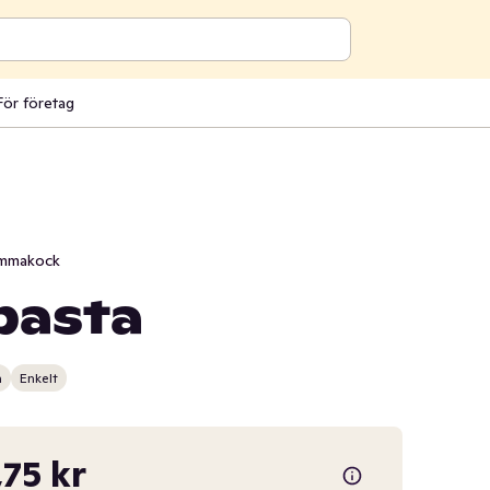
För företag
mmakock
pasta
n
Enkelt
,75 kr