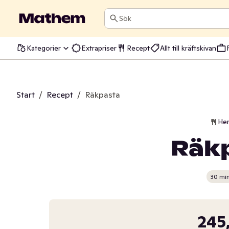
Sök
Kategorier
Extrapriser
Recept
Allt till kräftskivan
Start
/
Recept
/
Räkpasta
He
Räk
30 mi
245