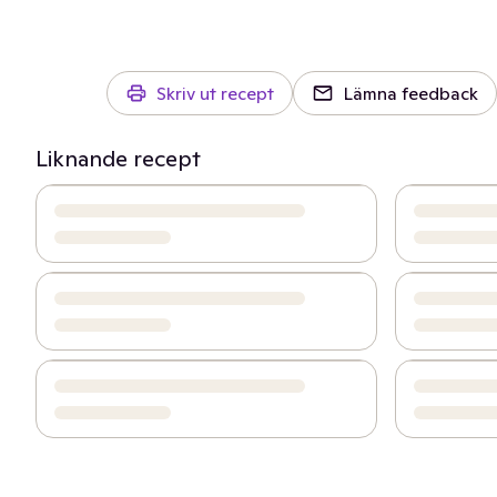
Skriv ut recept
Lämna feedback
Liknande recept