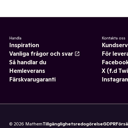
Handla
Kontakta oss
Inspiration
Kundserv
Vanliga frågor och svar
För lever
Så handlar du
Faceboo
Hemleverans
X (f.d Twi
Färskvarugaranti
Instagra
©
2026
Mathem
Tillgänglighetsredogörelse
GDPR
Försä