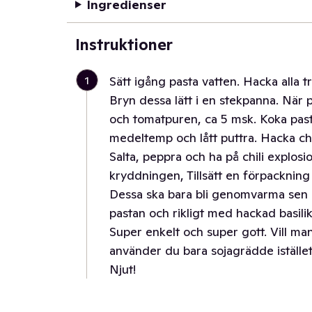
Ingredienser
Instruktioner
1
Sätt igång pasta vatten. Hacka alla t
Bryn dessa lätt i en stekpanna. När p
och tomatpuren, ca 5 msk. Koka pasta
medeltemp och lått puttra. Hacka chi
Salta, peppra och ha på chili explos
kryddningen, Tillsätt en förpacknin
Dessa ska bara bli genomvarma sen 
pastan och rikligt med hackad basilik
Super enkelt och super gott. Vill man
använder du bara sojagrädde istället
Njut!