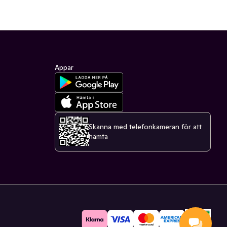
Appar
Skanna med telefonkameran för att
hämta