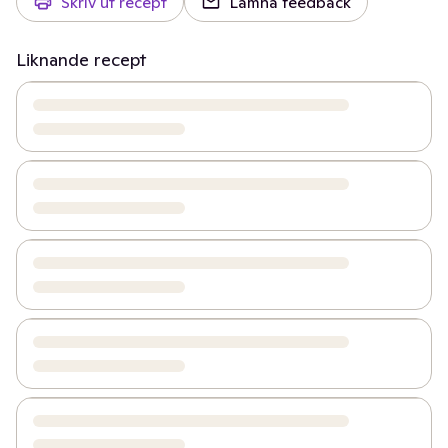
Skriv ut recept
Lämna feedback
Liknande recept