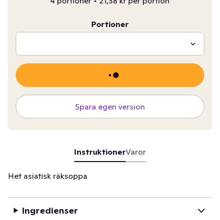
4 portioner
•
21,38 kr per portion
Portioner
Spara egen version
Instruktioner
Varor
Het asiatisk räksoppa
Ingredienser