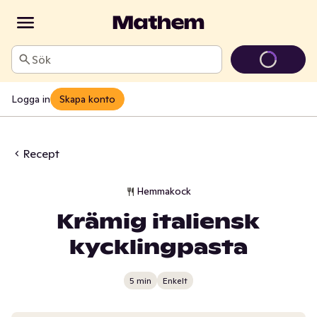
Sök
Logga in
Skapa konto
Recept
Hemmakock
Krämig italiensk
kycklingpasta
5 min
Enkelt