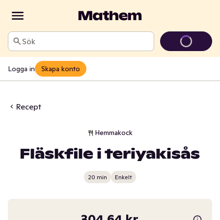
Sök
Logga in
Skapa konto
Recept
Hemmakock
Fläskfile i teriyakisås
20 min
Enkelt
304,64 kr