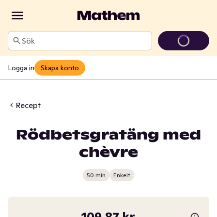
Sök
Logga in
Skapa konto
Recept
Rödbetsgratäng med
chèvre
50 min
Enkelt
109,87 kr