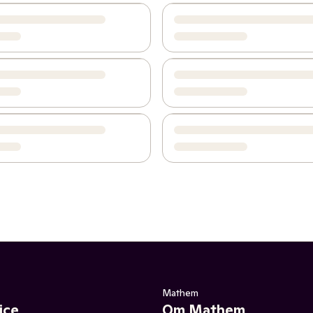
Mathem
ice
Om Mathem