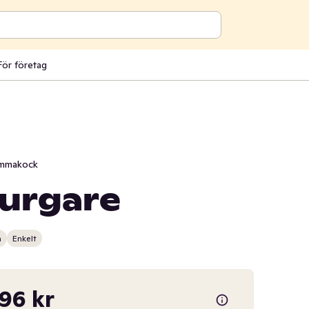
För företag
mmakock
urgare
n
Enkelt
,96 kr