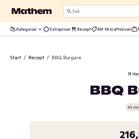
Sök
Kategorier
Extrapriser
Recept
Allt till kräftskivan
Start
/
Recept
/
BBQ Burgare
He
BBQ B
30 mi
216