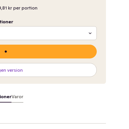
9,81 kr per portion
tioner
gen version
ioner
Varor