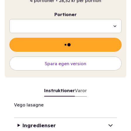
4 portioner
•
28,32 kr per portion
Portioner
Spara egen version
Instruktioner
Varor
Vego lasagne
Ingredienser