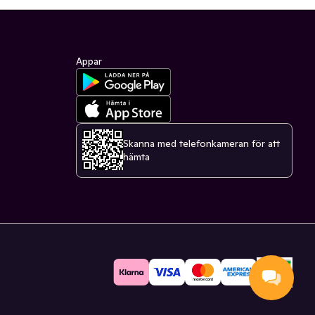
Appar
Skanna med telefonkameran för att
hämta