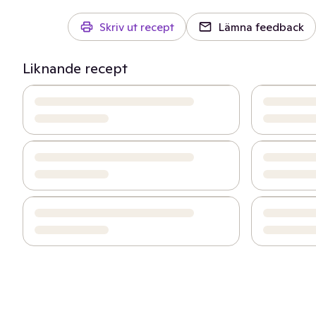
Skriv ut recept
Lämna feedback
Liknande recept