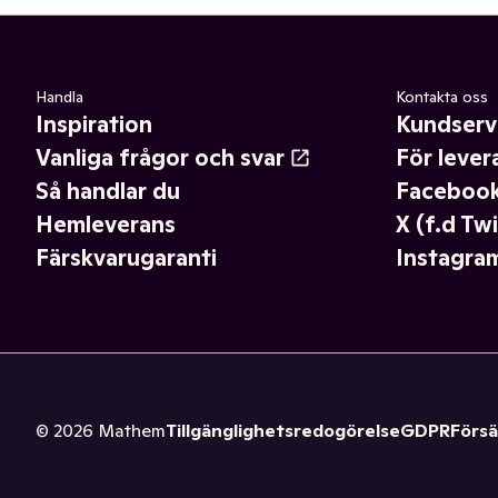
Handla
Kontakta oss
Inspiration
Kundserv
Vanliga frågor och svar
För lever
Så handlar du
Faceboo
Hemleverans
X (f.d Twi
Färskvarugaranti
Instagra
©
2026
Mathem
Tillgänglighetsredogörelse
GDPR
Försä