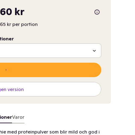
60 kr
,65 kr per portion
tioner
gen version
ioner
Varor
hie med proteinpulver som blir mild och god i