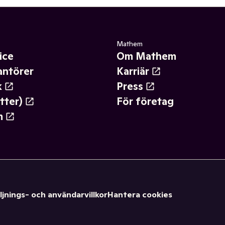
Mathem
ice
Om Mathem
antörer
Karriär
k
Press
tter)
För företag
m
ljnings- och användarvillkor
Hantera cookies