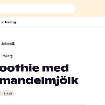
För företag
delmjölk
 Troberg
oothie med
 mandelmjölk
n
Enkelt