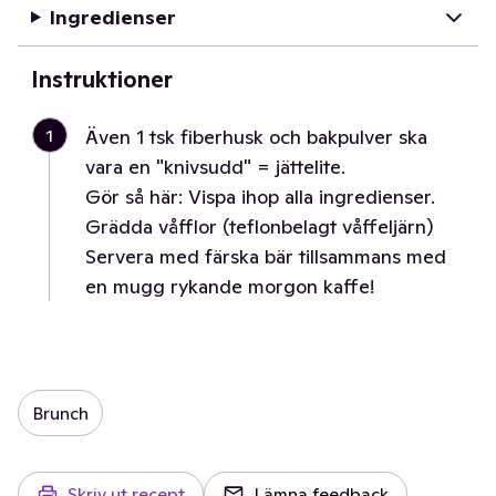
Ingredienser
Instruktioner
1
Även 1 tsk fiberhusk och bakpulver ska
vara en "knivsudd" = jättelite.
Gör så här: Vispa ihop alla ingredienser.
Grädda våfflor (teflonbelagt våffeljärn)
Servera med färska bär tillsammans med
en mugg rykande morgon kaffe!
Brunch
Skriv ut recept
Lämna feedback