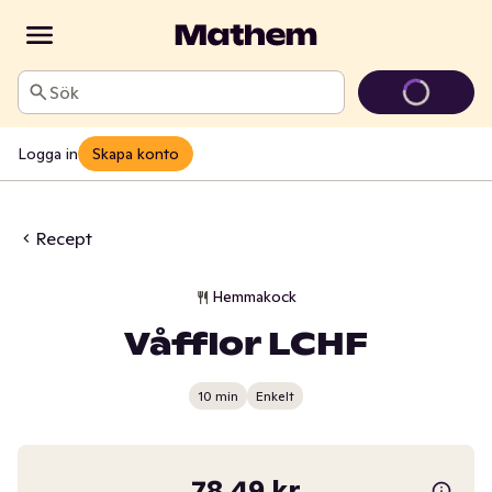
Sök
Logga in
Skapa konto
Recept
Hemmakock
Våfflor LCHF
10 min
Enkelt
78,49 kr