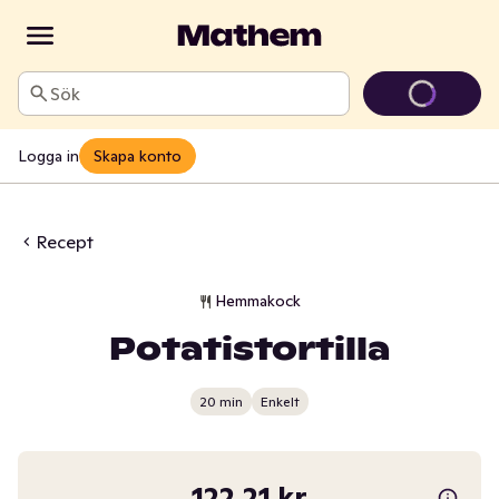
Sök
Logga in
Skapa konto
Recept
Hemmakock
Potatistortilla
20 min
Enkelt
122,21 kr