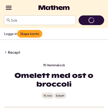
Sök
Logga in
Skapa konto
Recept
Hemmakock
Omelett med ost o
broccoli
15 min
Enkelt