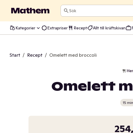
Sök
Kategorier
Extrapriser
Recept
Allt till kräftskivan
Start
/
Recept
/
Omelett med broccoli
He
Omelett m
15 mi
254