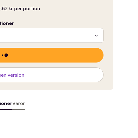
,62 kr per portion
tioner
gen version
ioner
Varor