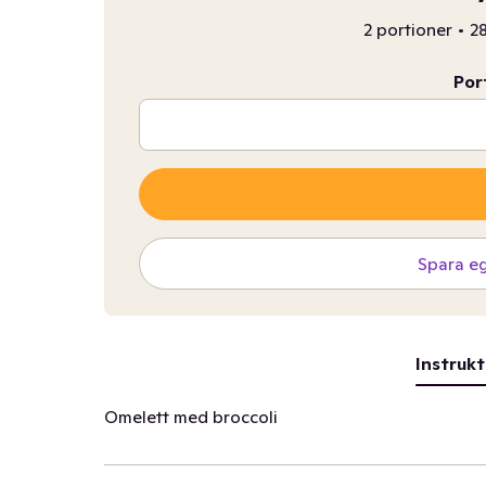
2 portioner
•
28
Por
Spara e
Instrukt
Omelett med broccoli