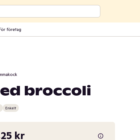
För företag
mmakock
ed broccoli
n
Enkelt
,25 kr