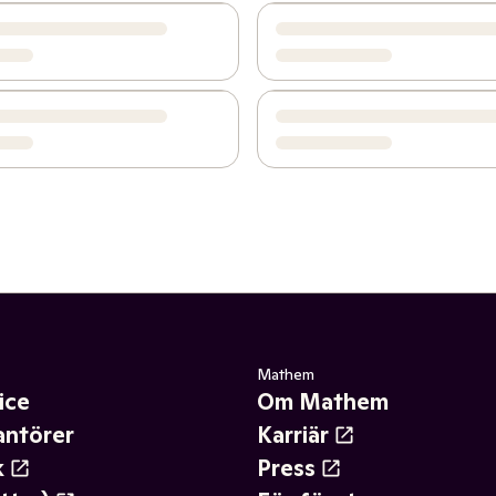
Mathem
ice
Om Mathem
antörer
Karriär
k
Press