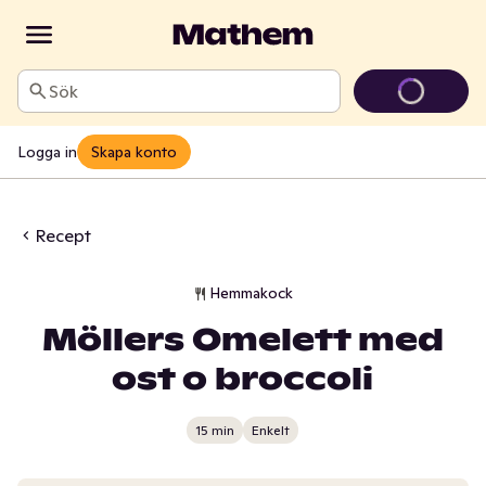
Sök
Logga in
Skapa konto
Recept
Hemmakock
Möllers Omelett med
ost o broccoli
15 min
Enkelt