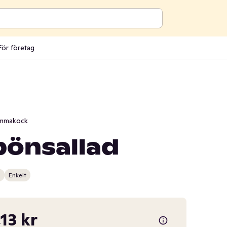
För företag
mmakock
bönsallad
n
Enkelt
,13 kr