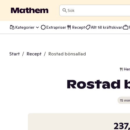
Sök
Kategorier
Extrapriser
Recept
Allt till kräftskivan
Start
/
Recept
/
Rostad bönsallad
He
Rostad 
15 mi
237