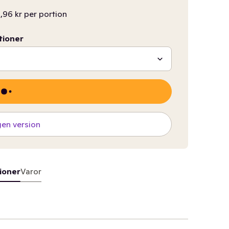
,96 kr per portion
tioner
gen version
ioner
Varor