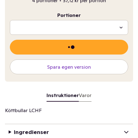
4 portioner
•
37,12 kr per portion
Portioner
Spara egen version
Instruktioner
Varor
Köttbullar LCHF
Ingredienser