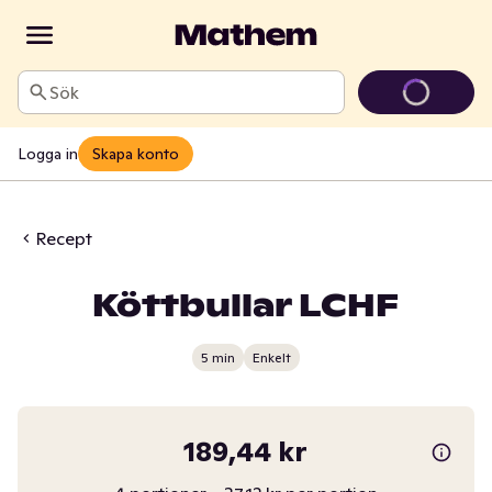
Sök
Logga in
Skapa konto
Recept
Köttbullar LCHF
5 min
Enkelt
189,44 kr