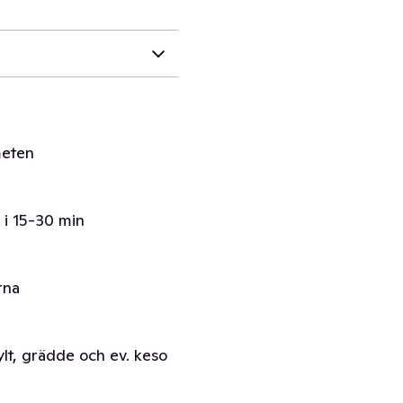
meten
 i 15-30 min
rna
lt, grädde och ev. keso