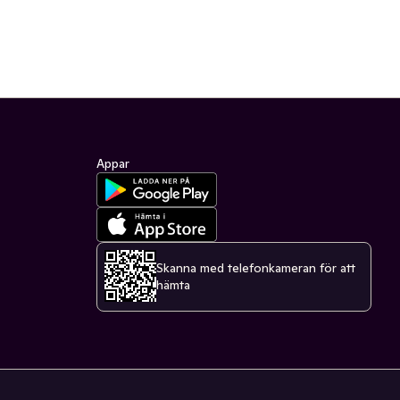
Appar
Skanna med telefonkameran för att
hämta