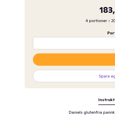
183
4 portioner
•
20
Por
Spara e
Instrukt
Daniels glutenfria pann