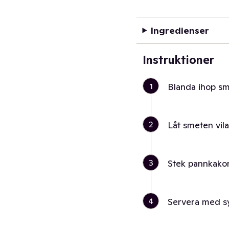
Ingredienser
Instruktioner
1
Blanda ihop s
2
Låt smeten vila
3
Stek pannkako
4
Servera med sy