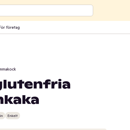
För företag
mmakock
glutenfria
nkaka
in
Enkelt