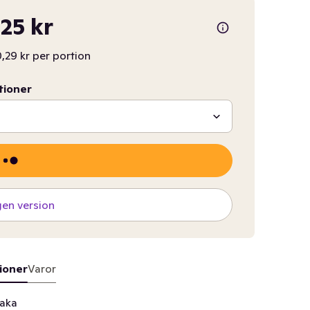
,25 kr
,29 kr per portion
tioner
gen version
ioner
Varor
kaka