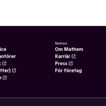
Mathem
ice
Om Mathem
antörer
Karriär
k
Press
tter)
För företag
m