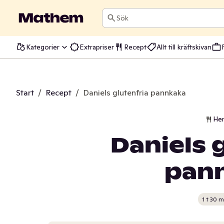
Sök
Kategorier
Extrapriser
Recept
Allt till kräftskivan
Start
/
Recept
/
Daniels glutenfria pannkaka
He
Daniels 
pan
1 t 30 m