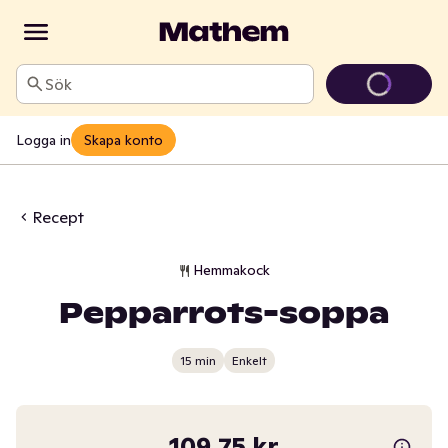
Sök
Logga in
Skapa konto
Recept
Hemmakock
Pepparrots-soppa
15 min
Enkelt
109,75 kr