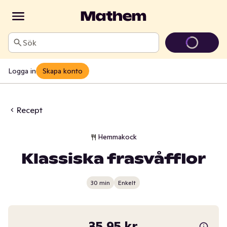
Sök
Logga in
Skapa konto
Recept
Hemmakock
Klassiska frasvåfflor
30 min
Enkelt
35,95 kr